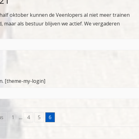
-21
half oktober kunnen de Veenlopers al niet meer trainen
 maar als bestuur blijven we actief. We vergaderen
en. [theme-my-login]
us
1
…
4
5
6