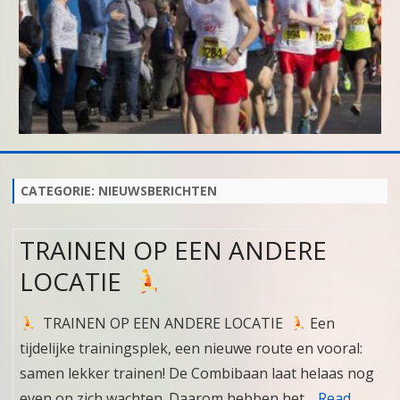
Skip
to
content
CATEGORIE:
NIEUWSBERICHTEN
TRAINEN OP EEN ANDERE
LOCATIE
TRAINEN OP EEN ANDERE LOCATIE
Een
tijdelijke trainingsplek, een nieuwe route en vooral:
samen lekker trainen! De Combibaan laat helaas nog
even op zich wachten. Daarom hebben het…
Read