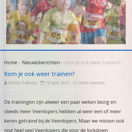
Skip
to
Home
»
Nieuwsberichten
» Kom je ook weer trainen?
content
Kom je ook weer trainen?
op
Rineke Falkena
19 april 2021
Geen reacties
Kom
De trainingen zijn alweer een paar weken bezig en
je
steeds meer Veenlopers hebben al weer een of meer
ook
keren getraind bij de Veenlopers. Maar we missen ook
weer
nog heel veel Veenlopers die voor de lockdown