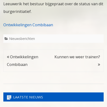
Leeuwerik het bestuur bijgepraat over de status van dit
burgerinitiatief.
Ontwikkelingen Combibaan
Nieuwsberichten
Bericht
Ontwikkelingen
Kunnen we weer trainen?
navigatie
Combibaan
LAATSTE NIEUWS