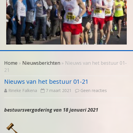
Skip
to
Home
»
Nieuwsberichten
» Nieuws van het bestuur 01-
content
21
Nieuws van het bestuur 01-21
op
Rineke Falkena
7 maart 2021
Geen reacties
Nieuws
bestuursvergadering van 18 januari 2021
van
het
bestuur