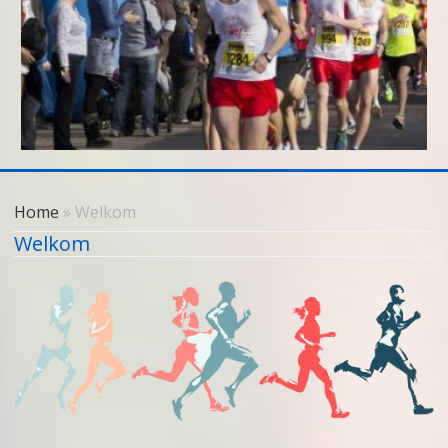
Skip
to
Home
» Welkom
content
Welkom