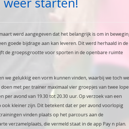
 weer starten!
p
e
 maart werd aangegeven dat het belangrijk is om in bewegi
ainingen
een goede bijdrage aan kan leveren. Dit werd herhaald in de
aan
ijft de groepsgrootte voor sporten in de openbare ruimte
eer
arten!
en we gelukkig een vorm kunnen vinden, waarbij we toch w
 doen met per trainer maximaal vier groepjes van twee lope
n per avond van 19.30 tot 20.30 uur. Op verzoek van een
ook kleiner zijn. Dit betekent dat er per avond voorlopig
trainingen vinden plaats op het parcours aan de
te verzamelplaats, die vermeld staat in de app Pay n plan.