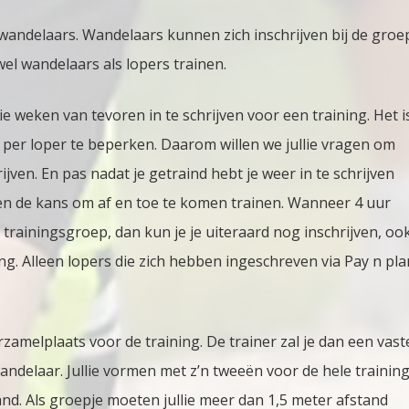
 wandelaars. Wandelaars kunnen zich inschrijven bij de groe
el wandelaars als lopers trainen.
e weken van tevoren in te schrijven voor een training. Het i
n per loper te beperken. Daarom willen we jullie vragen om
ijven. En pas nadat je getraind hebt je weer in te schrijven
den de kans om af en toe te komen trainen. Wanneer 4 uur
en trainingsgroep, dan kun je je uiteraard nog inschrijven, oo
ing. Alleen lopers die zich hebben ingeschreven via Pay n pla
amelplaats voor de training. De trainer zal je dan een vast
ndelaar. Jullie vormen met z’n tweeën voor de hele trainin
nd. Als groepje moeten jullie meer dan 1,5 meter afstand