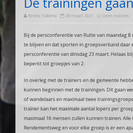
De trainingen gaan
o
Rineke Falkena
28 maart 2021
Geen reacties
D
Bij de persconferentie van Rutte van maandag 8
tr
te blijven en dat sporten in groepsverband daar 
g
persconferentie van dinsdag 23 maart. Helaas bl
w
beperkt tot groepjes van 2.
st
In overleg met de trainers en de gemeente hebb
kunnen beginnen met de trainingen. Dit gaan we
of wandelaars en maximaal twee trainingsgroepe
trainer kan het maximale aantal lopers per groep 
maximaal 16 mensen zullen kunnen trainen. Alle 
Rendementsweg en voor elke groep is er een apar