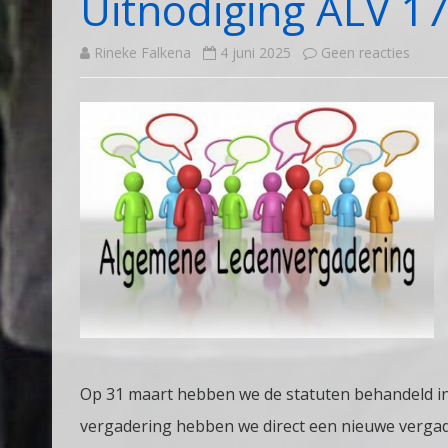
Uitnodiging ALV 17
op
Rineke Falkena
4 juni 2025
Geen reacties
Uitno
ALV
17
juni
2025
Op 31 maart hebben we de statuten behandeld in
vergadering hebben we direct een nieuwe verga