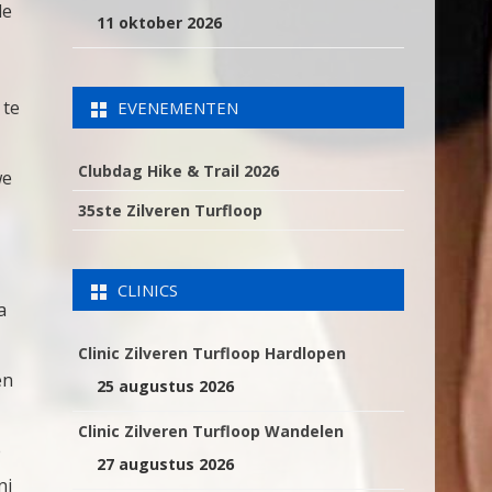
de
11 oktober 2026
 te
EVENEMENTEN
Clubdag Hike & Trail 2026
we
35ste Zilveren Turfloop
CLINICS
a
Clinic Zilveren Turfloop Hardlopen
en
25 augustus 2026
Clinic Zilveren Turfloop Wandelen
e
27 augustus 2026
ni