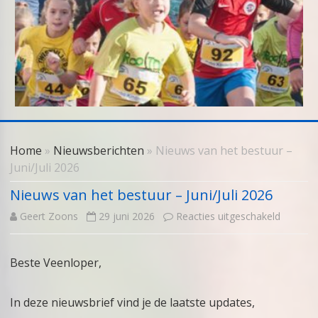
Skip
to
Home
»
Nieuwsberichten
» Nieuws van het bestuur –
content
Juni/Juli 2026
Nieuws van het bestuur – Juni/Juli 2026
voor
Geert Zoons
29 juni 2026
Reacties uitgeschakeld
Nieuws
Beste Veenloper,
van
het
In deze nieuwsbrief vind je de laatste updates,
bestuur