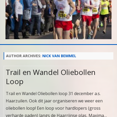
Skip
to
content
AUTHOR ARCHIVES:
NICK VAN BEMMEL
Trail en Wandel Oliebollen
Loop
Trail en Wandel Oliebollen loop 31 december a.s.
Haarzuilen. Ook dit jaar organiseren we weer een
oliebollen loop! Een loop voor hardlopers (gross
verharde paden) langs de Haarrijnse plas, Maxima…