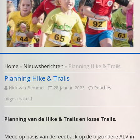
Skip
to
Home
»
Nieuwsberichten
» Planning Hike & Trails
content
Planning Hike & Trails
Nick van Bemmel
28 januari 2023
Reacties
voor
uitgeschakeld
Planning
Planning van de Hike & Trails en losse Trails.
Hike
&
Mede op basis van de feedback op de bijzondere ALV in