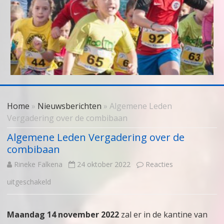
Skip
to
Home
»
Nieuwsberichten
» Algemene Leden
content
Vergadering over de combibaan
Algemene Leden Vergadering over de
combibaan
Rineke Falkena
24 oktober 2022
Reacties
voor
uitgeschakeld
Algemene
Maandag 14 november 2022
zal er in de kantine van
Leden