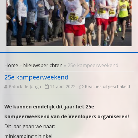
Skip
to
Home
»
Nieuwsberichten
» 25e kampeerweekend
content
25e kampeerweekend
voo
Patrick de Jongh
11 april 2022
Reacties uitgeschakeld
25e
We kunnen eindelijk dit jaar het 25e
kam
kampeerweekend van de Veenlopers organiseren!
Dit jaar gaan we naar:
minicamping t hinkel