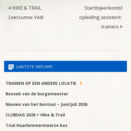
Bericht
HIKE & TRAIL
Startbijeenkomst
navigatie
Leersumse Veld
opleiding assistent-
trainers
LAATSTE NIEUWS
TRAINEN OP EEN ANDERE LOCATIE
Bezoek van de burgemeester
Nieuws van het bestuur – Juni/Juli 2026
CLUBDAG 2026 + Hike & Trail
Trial Haarlemmermeerse bos