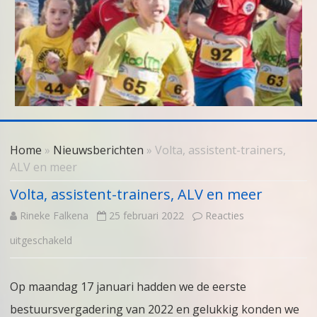
Skip
to
Home
»
Nieuwsberichten
» Volta, assistent-trainers,
content
ALV en meer
Volta, assistent-trainers, ALV en meer
Rineke Falkena
25 februari 2022
Reacties
voor
uitgeschakeld
Volta,
Op maandag 17 januari hadden we de eerste
assistent-
bestuursvergadering van 2022 en gelukkig konden we
trainers,