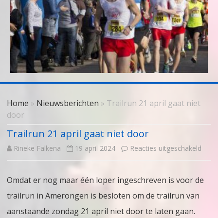
Skip
to
Home
»
Nieuwsberichten
» Trailrun 21 april gaat niet
content
door
Trailrun 21 april gaat niet door
voor
Rineke Falkena
19 april 2024
Reacties uitgeschakeld
Trail
Omdat er nog maar één loper ingeschreven is voor de
21
trailrun in Amerongen is besloten om de trailrun van
april
aanstaande zondag 21 april niet door te laten gaan.
gaat