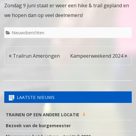
Zondag 9 juni staat er weer een hike & trail gepland en
niet
we hopen dan op veel deelnemers!
door
Nieuwsberichten
Bericht
Trailrun Amerongen
Kampeerweekend 2024
navigatie
LAATSTE NIEUWS
TRAINEN OP EEN ANDERE LOCATIE
Bezoek van de burgemeester