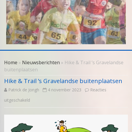
Skip
to
Home
»
Nieuwsberichten
» Hike & Trail ’s Gravelandse
content
buitenplaatsen
Hike & Trail ’s Gravelandse buitenplaatsen
Patrick de Jongh
4 november 2023
Reacties
voor
uitgeschakeld
Hike
&
Trail