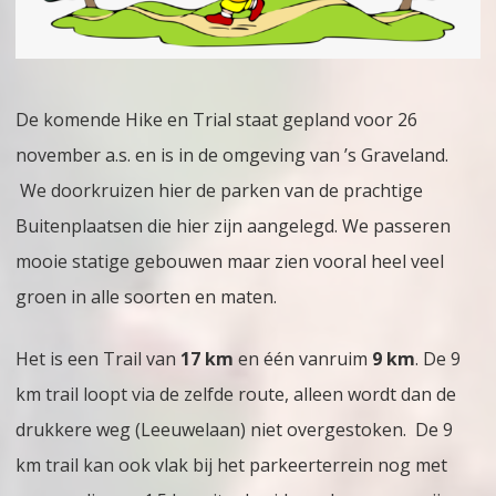
’s
Gravelandse
buitenplaatsen
De komende Hike en Trial staat gepland voor 26
november a.s. en is in de omgeving van ’s Graveland.
We doorkruizen hier de parken van de prachtige
Buitenplaatsen die hier zijn aangelegd. We passeren
mooie statige gebouwen maar zien vooral heel veel
groen in alle soorten en maten.
Het is een Trail van
17 km
en één vanruim
9 km
. De 9
km trail loopt via de zelfde route, alleen wordt dan de
drukkere weg (Leeuwelaan) niet overgestoken. De 9
km trail kan ook vlak bij het parkeerterrein nog met