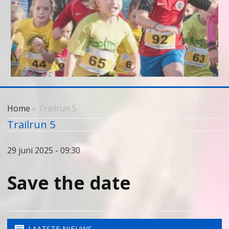
Skip
to
Home
» Trailrun 5
content
Trailrun 5
29 juni 2025 - 09:30
Save the date
LAATSTE NIEUWS