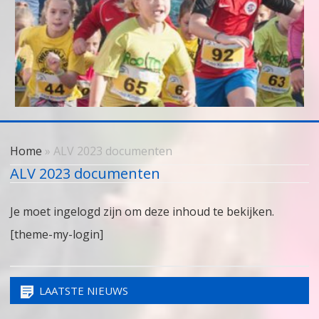
Skip
to
Home
» ALV 2023 documenten
content
ALV 2023 documenten
Je moet ingelogd zijn om deze inhoud te bekijken.
[theme-my-login]
LAATSTE NIEUWS