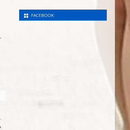
FACEBOOK
r
.