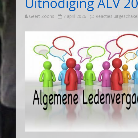
Uitnodiging ALV 2
Geert Zoons
7 april 2026
Reacties uitgeschake