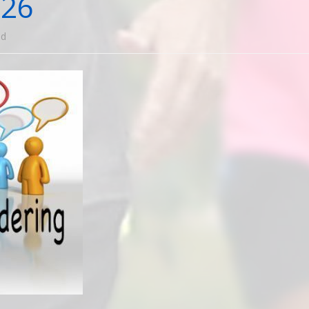
026
voor
ld
Uitnodiging
ALV
2026