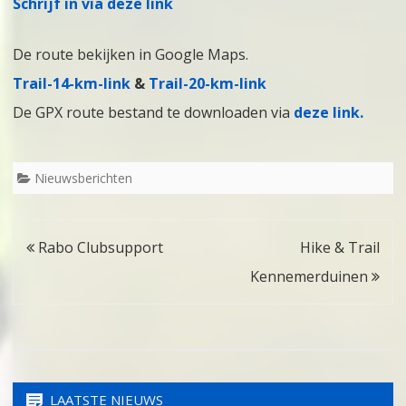
Schrijf in via deze link
De route bekijken in Google Maps.
Trail-14-km-link
&
Trail-20-km-link
De GPX route bestand te downloaden via
deze link
.
Nieuwsberichten
Bericht
Rabo Clubsupport
Hike & Trail
navigatie
Kennemerduinen
LAATSTE NIEUWS