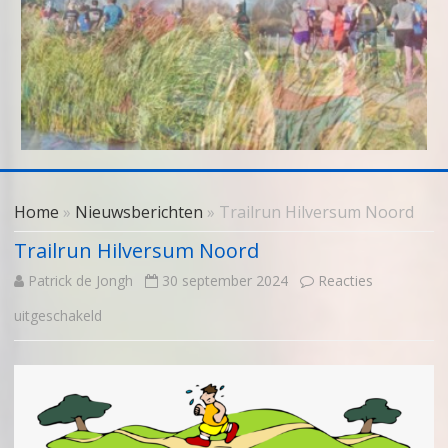
Skip
to
Home
»
Nieuwsberichten
» Trailrun Hilversum Noord
content
Trailrun Hilversum Noord
Patrick de Jongh
30 september 2024
Reacties
voor
uitgeschakeld
Trailrun
Hilversum
Noord