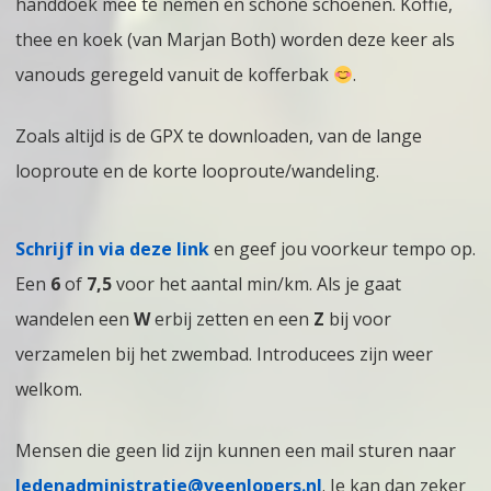
handdoek mee te nemen en schone schoenen. Koffie,
thee en koek (van Marjan Both) worden deze keer als
vanouds geregeld vanuit de kofferbak
.
Zoals altijd is de GPX te downloaden, van de lange
looproute en de korte looproute/wandeling.
Schrijf in via deze link
en geef jou voorkeur tempo op.
Een
6
of
7,5
voor het aantal min/km. Als je gaat
wandelen een
W
erbij zetten en een
Z
bij voor
verzamelen bij het zwembad. Introducees zijn weer
welkom.
Mensen die geen lid zijn kunnen een mail sturen naar
ledenadministratie@veenlopers.nl
. Je kan dan zeker