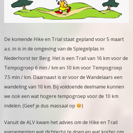
Wandel
Spiegelpas
Nederhorst
ter
De komende Hike en Trial staat gepland voor 5 maart
Berg
a.s. in is in de omgeving van de Spiegelplas in
Nederhorst ter Berg. Het is een Trail van 16 km voor de
Tempogroep 6 min / km en 10 km voor Tempogroep
7.5 min / km. Daarnaast is er voor de Wandelaars een
wandeling van 10 km. Bij voldoende deelname kunnen
we ook een wat hogere tempogroep voor de 10 km
indelen. (Geef je dus massaal op
)
Vanuit de ALV kwam het advies om de Hike en Trail
evenementen wat dichterbij te doen en wat korter om