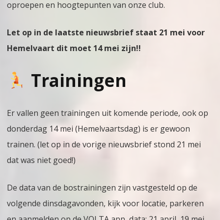
oproepen en hoogtepunten van onze club.
–
Let op in de laatste nieuwsbrief staat 21 mei voor
maar
Hemelvaart dit moet 14 mei zijn!!
2026
(2)
Trainingen
Er vallen geen trainingen uit komende periode, ook op
donderdag 14 mei (Hemelvaartsdag) is er gewoon
trainen. (let op in de vorige nieuwsbrief stond 21 mei
dat was niet goed!)
De data van de bostrainingen zijn vastgesteld op de
volgende dinsdagavonden, kijk voor locatie, parkeren
en aanmelden op de VOLTA app, data: 21 april, 19 mei,