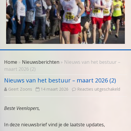
Skip
to
Home
»
Nieuwsberichten
» Nieuws van het bestuur –
content
maart 2026 (2)
Nieuws van het bestuur – maart 2026 (2)
voor
Geert Zoons
14 maart 2026
Reacties uitgeschakeld
Nieu
Beste Veenlopers,
van
het
In deze nieuwsbrief vind je de laatste updates,
bestu