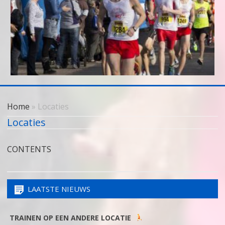
Skip
to
Home
» Locaties
content
Locaties
CONTENTS
LAATSTE NIEUWS
TRAINEN OP EEN ANDERE LOCATIE