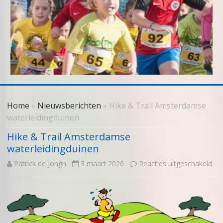
Skip
to
Home
»
Nieuwsberichten
» Hike & Trail Amsterdamse
content
waterleidingduinen
Hike & Trail Amsterdamse
waterleidingduinen
voo
Patrick de Jongh
3 maart 2026
Reacties uitgeschakeld
Hik
&
Trai