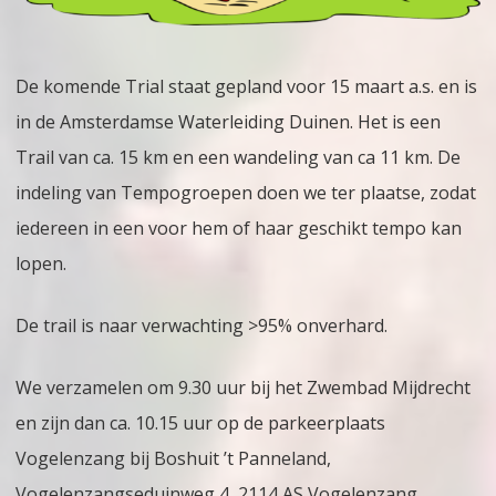
Am
wat
De komende Trial staat gepland voor 15 maart a.s. en is
in de Amsterdamse Waterleiding Duinen. Het is een
Trail van ca. 15 km en een wandeling van ca 11 km. De
indeling van Tempogroepen doen we ter plaatse, zodat
iedereen in een voor hem of haar geschikt tempo kan
lopen.
De trail is naar verwachting >95% onverhard.
We verzamelen om 9.30 uur bij het Zwembad Mijdrecht
en zijn dan ca. 10.15 uur op de parkeerplaats
Vogelenzang bij Boshuit ’t Panneland,
Vogelenzangseduinweg 4, 2114 AS Vogelenzang.