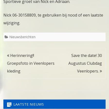
Sportieve groet van Nick en Adriaan.
Nick 06-30158809, te gebruiken bij nood of een laatste
wijziging.
Nieuwsberichten
Bericht
Herinnering!!
Save the date! 30
navigatie
Groepsfoto in Veenlopers
Augustus Clubdag
kleding
Veenlopers.
LAATSTE NIEUWS