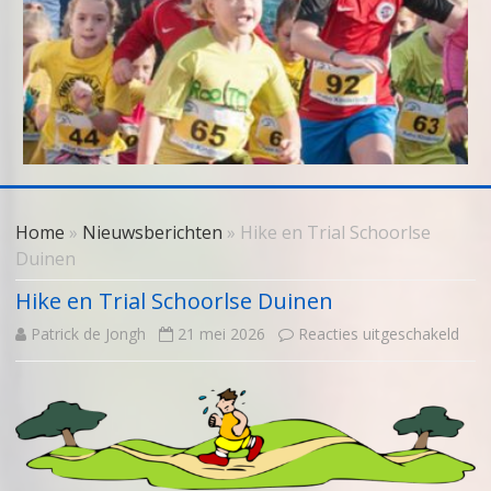
Skip
to
Home
»
Nieuwsberichten
» Hike en Trial Schoorlse
content
Duinen
Hike en Trial Schoorlse Duinen
voor
Patrick de Jongh
21 mei 2026
Reacties uitgeschakeld
Hike
en
Trial
Scho