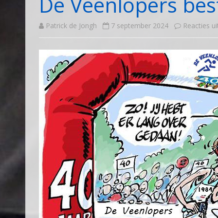
De Veenlopers besta
Patrick de Jongh
7 september 2024
Reacties u