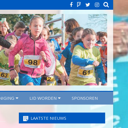
Facebook
Strava
Twitter
Instagra
NIGING
LID WORDEN
SPONSOREN
LAATSTE NIEUWS