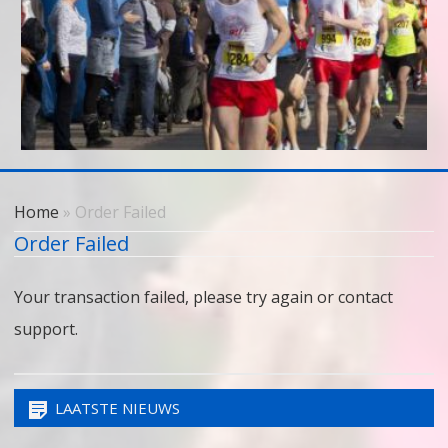
Skip
to
Home
» Order Failed
content
Order Failed
Your transaction failed, please try again or contact
support.
LAATSTE NIEUWS