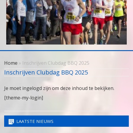
Skip
to
Home
» Inschrijven Clubdag BBQ 2025
content
Inschrijven Clubdag BBQ 2025
Je moet ingelogd zijn om deze inhoud te bekijken.
[theme-my-login]
LAATSTE NIEUWS