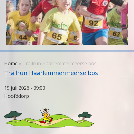
Skip
to
Home
» Trailrun Haarlemmermeerse bos
content
Trailrun Haarlemmermeerse bos
19 juli 2026 - 09:00
Hoofddorp