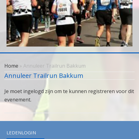
Skip
to
Home
» Annuleer Trailrun Bakkum
content
Annuleer Trailrun Bakkum
Je moet ingelogd zijn om te kunnen registreren voor dit
evenement.
LEDENLOGIN