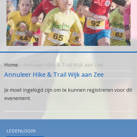
Skip
to
Home
» Annuleer Hike & Trail Wijk aan Zee
content
Annuleer Hike & Trail Wijk aan Zee
Je moet ingelogd zijn om te kunnen registreren voor dit
evenement.
LEDENLOGIN