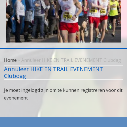
Skip
to
Home
» Annuleer HIKE EN TRAIL EVENEMENT Clubdag
content
Annuleer HIKE EN TRAIL EVENEMENT
Clubdag
Je moet ingelogd zijn om te kunnen registreren voor dit
evenement.